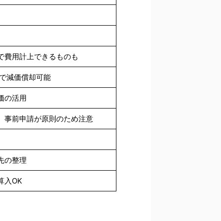
で費用計上できるものも
年で減価償却可能
価の活用
。事前申請が原則のため注意
先の整理
算入OK