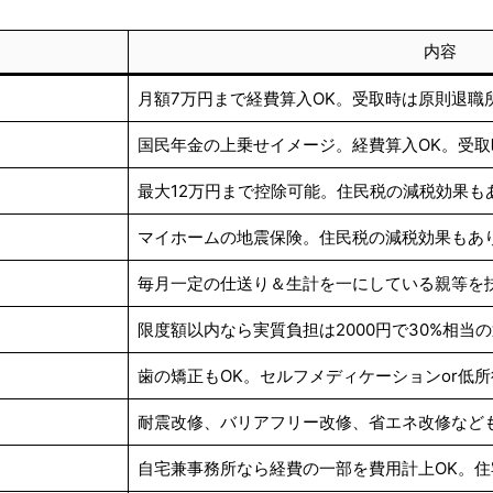
内容
月額7万円まで経費算入OK。受取時は原則退職
）の加入
国民年金の上乗せイメージ。経費算入OK。受取
最大12万円まで控除可能。住民税の減税効果も
マイホームの地震保険。住民税の減税効果もあ
毎月一定の仕送り＆生計を一にしている親等を
限度額以内なら実質負担は2000円で30%相当
歯の矯正もOK。セルフメディケーションor低所
耐震改修、バリアフリー改修、省エネ改修など
自宅兼事務所なら経費の一部を費用計上OK。