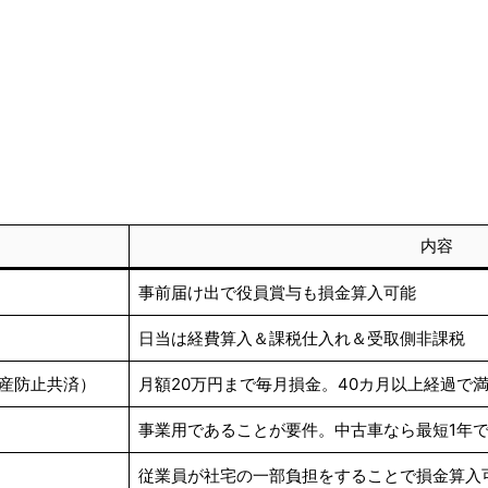
内容
事前届け出で役員賞与も損金算入可能
日当は経費算入＆課税仕入れ＆受取側非課税
産防止共済）
月額20万円まで毎月損金。40カ月以上経過で
事業用であることが要件。中古車なら最短1年
従業員が社宅の一部負担をすることで損金算入