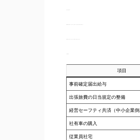
誰しもが当然に思う事です。
節税や減税は誰かが勝手にやってくれるものではなく、制度を知り、それに合わせて自ら歩み寄らなければ実現しません。
節税には簡単なものから難しいものまでありますが、制度を知ることが節税への第一歩になります。
法人の節税策（例）
項目
事前確定届出給与
出張旅費の日当規定の整備
経営セーフティ共済（中小企業倒
社有車の購入
従業員社宅