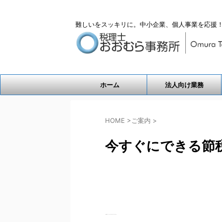
難しいをスッキリに。中小企業、個人事業を応援！
ホーム
法人向け業務
HOME
>
ご案内
>
今すぐにできる節
「税金高いなぁ。なんとか安くできないものかなぁ」