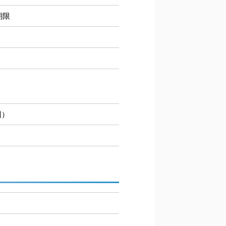
期限
回）